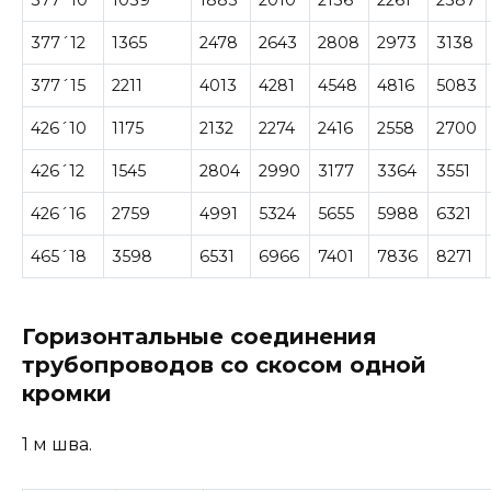
377´12
1365
2478
2643
2808
2973
3138
377´15
2211
4013
4281
4548
4816
5083
426´10
1175
2132
2274
2416
2558
2700
426´12
1545
2804
2990
3177
3364
3551
426´16
2759
4991
5324
5655
5988
6321
465´18
3598
6531
6966
7401
7836
8271
Горизонтальные соединения
трубопроводов со скосом одной
кромки
1 м шва.