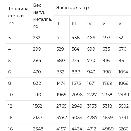
Вес
Электроды, гр
Толщина
напл.
стенки,
металла,
мм
II
III
IV
V
VI
гр
3
232
411
438
466
493
521
4
299
529
564
599
635
670
5
384
680
724
770
816
861
6
470
832
887
943
998
1054
8
832
1474
1573
1671
1769
1868
10
1110
1965
2096
2227
2358
2489
12
1562
2765
2949
3133
3318
3502
15
2137
3782
4034
4287
4539
4791
16
2348
4157
4434
4712
4989
5266