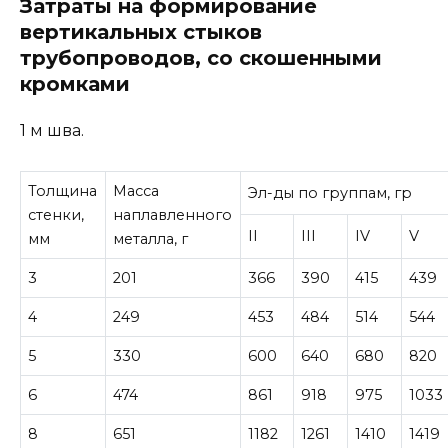
Затраты на формирование
вертикальных стыков
трубопроводов, со скошенными
кромками
1 м шва.
Толщина
Масса
Эл-ды по группам, гр
стенки,
наплавленного
II
III
IV
V
мм
металла, г
3
201
366
390
415
439
4
249
453
484
514
544
5
330
600
640
680
820
6
474
861
918
975
1033
8
651
1182
1261
1410
1419