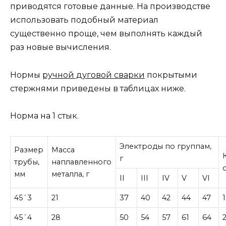
приводятся готовые данные. На производстве
использовать подобный материал
существенно проще, чем выполнять каждый
раз новые вычисления.
Нормы
ручной дуговой сварки
покрытыми
стержнями приведены в таблицах ниже.
Норма на 1 стык.
Электроды по группам,
Размер
Масса
г
трубы,
наплавленного
мм
металла, г
II
III
IV
V
VI
45´3
21
37
40
42
44
47
1
45´4
28
50
54
57
61
64