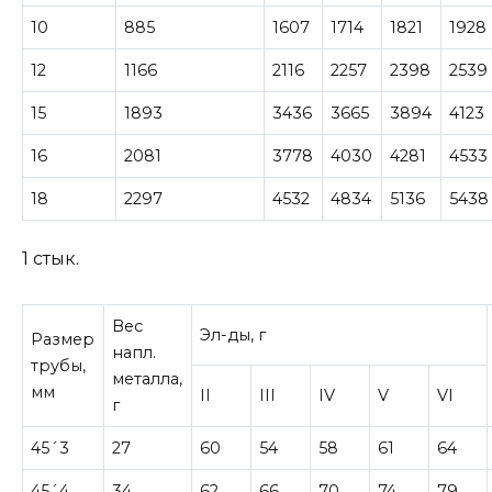
10
885
1607
1714
1821
1928
12
1166
2116
2257
2398
2539
15
1893
3436
3665
3894
4123
16
2081
3778
4030
4281
4533
18
2297
4532
4834
5136
5438
1 стык.
Вес
Эл-ды, г
Размер
напл.
трубы,
металла,
мм
II
III
IV
V
VI
г
45´3
27
60
54
58
61
64
45´4
34
62
66
70
74
79