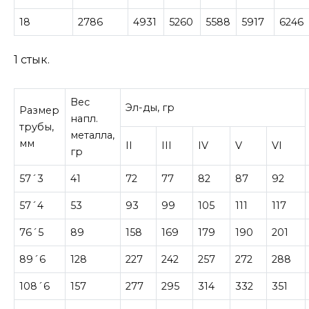
18
2786
4931
5260
5588
5917
6246
1 стык.
Вес
Эл-ды, гр
Размер
напл.
трубы,
металла,
мм
II
III
IV
V
VI
гр
57´3
41
72
77
82
87
92
57´4
53
93
99
105
111
117
76´5
89
158
169
179
190
201
89´6
128
227
242
257
272
288
108´6
157
277
295
314
332
351