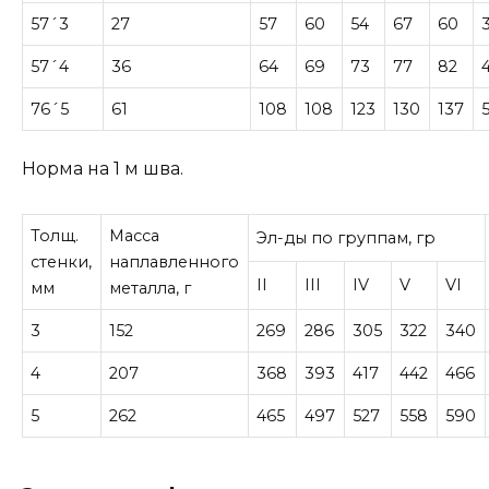
57´3
27
57
60
54
67
60
57´4
36
64
69
73
77
82
76´5
61
108
108
123
130
137
Норма на 1 м шва.
Толщ.
Масса
Эл-ды по группам, гр
стенки,
наплавленного
II
III
IV
V
VI
мм
металла, г
3
152
269
286
305
322
340
4
207
368
393
417
442
466
5
262
465
497
527
558
590