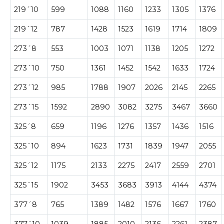
219´10
599
1088
1160
1233
1305
1376
219´12
787
1428
1523
1619
1714
1809
273´8
553
1003
1071
1138
1205
1272
273´10
750
1361
1452
1542
1633
1724
273´12
985
1788
1907
2026
2145
2265
273´15
1592
2890
3082
3275
3467
3660
325´8
659
1196
1276
1357
1436
1516
325´10
894
1623
1731
1839
1947
2055
325´12
1175
2133
2275
2417
2559
2701
325´15
1902
3453
3683
3913
4144
4374
377´8
765
1389
1482
1576
1667
1760
377´10
1039
1885
2010
2136
2261
2387