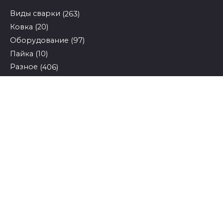
Виды сварки
(263)
Ковка
(20)
Оборудование
(97)
Пайка
(10)
Разное
(406)
Техника безопасности
(11)
Search
for:
© 2026 Tutsvarka.ru