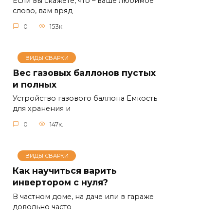
Если вы скажете, что – ваше любимое
слово, вам вряд
0
153к.
ВИДЫ СВАРКИ
Вес газовых баллонов пустых
и полных
Устройство газового баллона Емкость
для хранения и
0
147к.
ВИДЫ СВАРКИ
Как научиться варить
инвертором с нуля?
В частном доме, на даче или в гараже
довольно часто