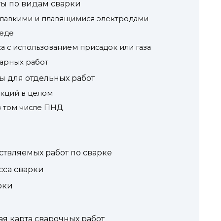
ты по видам сварки
еплавкими и плавящимися электродами
реде
а с использованием присадок или газа
варных работ
ы для отдельных работ
кций в целом
в том числе ПНД
твляемых работ по сварке
сса сварки
рки
ая карта сварочных работ