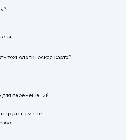
та?
арты
ть технологическая карта?
т
е для перемещений
ы труда на месте
работ