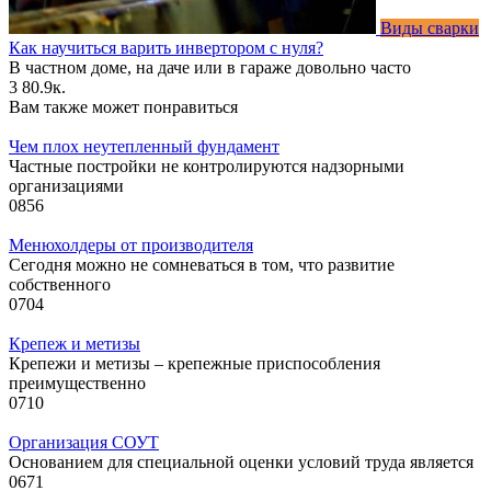
Виды сварки
Как научиться варить инвертором с нуля?
В частном доме, на даче или в гараже довольно часто
3
80.9к.
Вам также может понравиться
Чем плох неутепленный фундамент
Частные постройки не контролируются надзорными
организациями
0
856
Менюхолдеры от производителя
Сегодня можно не сомневаться в том, что развитие
собственного
0
704
Крепеж и метизы
Крепежи и метизы – крепежные приспособления
преимущественно
0
710
Организация СОУТ
Основанием для специальной оценки условий труда является
0
671