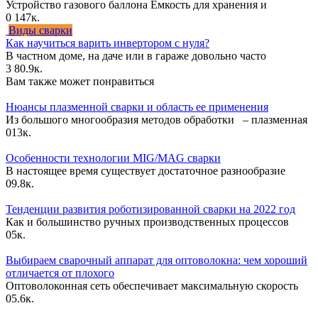
Устройство газового баллона Емкость для хранения и
0
147к.
Виды сварки
Как научиться варить инвертором с нуля?
В частном доме, на даче или в гараже довольно часто
3
80.9к.
Вам также может понравиться
Нюансы плазменной сварки и область ее применения
Из большого многообразия методов обработки – плазменная
0
13к.
Особенности технологии MIG/MAG сварки
В настоящее время существует достаточное разнообразие
0
9.8к.
Тенденции развития роботизированной сварки на 2022 год
Как и большинство ручных производственных процессов
0
5к.
Выбираем сварочный аппарат для оптоволокна: чем хороший
отличается от плохого
Оптоволоконная сеть обеспечивает максимальную скорость
0
5.6к.