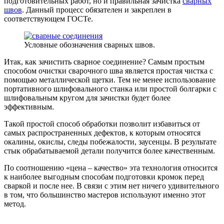
подготовительных работ, но и правильная зачистка
сварных
швов
. Данный процесс обязателен и закреплен в
соответствующем ГОСТе.
Условные обозначения сварных швов.
Итак, как зачистить сварное соединение? Самым простым
способом очистки сварочного шва является простая чистка с
помощью металлической щетки. Тем не менее использование
портативного шлифовального станка или простой болгарки с
шлифовальным кругом для зачистки будет более
эффективным.
Такой простой способ обработки позволит избавиться от
самых распространенных дефектов, к которым относятся
окалины, окислы, следы побежалости, заусенцы. В результате
стык обрабатываемой детали получится более качественным.
По соотношению «цена – качество» эта технология относится
к наиболее выгодным способам подготовки кромок перед
сваркой и после нее. В связи с этим нет ничего удивительного
в том, что большинство мастеров используют именно этот
метод.