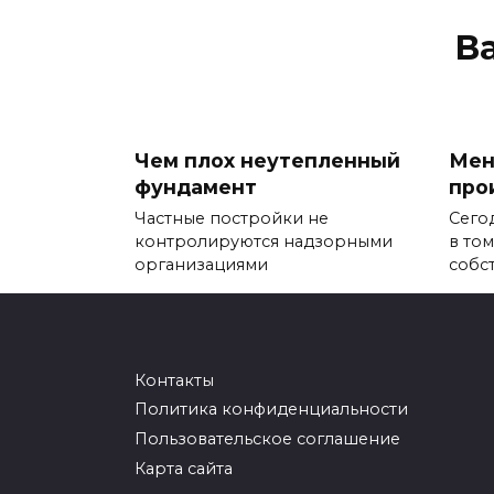
В
Чем плох неутепленный
Мен
фундамент
про
Частные постройки не
Сего
контролируются надзорными
в том
организациями
собс
0
856
0
Контакты
Политика конфиденциальности
Пользовательское соглашение
Организация СОУТ
Вла
гип
Карта сайта
Основанием для специальной