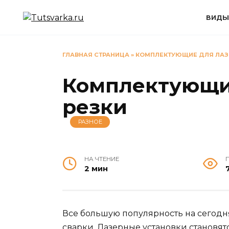
Перейти
к
ВИДЫ
содержанию
ГЛАВНАЯ СТРАНИЦА
»
КОМПЛЕКТУЮЩИЕ ДЛЯ ЛАЗ
Комплектующи
резки
РАЗНОЕ
НА ЧТЕНИЕ
2 мин
Все большую популярность на сегод
сварки. Лазерные установки становя