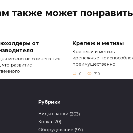
ам также может понравить
юхолдеры от
Крепеж и метизы
изводителя
Крепежи и метизы –
крепежные приспособле
дня можно не сомневаться
преимущественно
, что развитие
твенного
0
710
704
Рубрики
Виды сварки
(263)
гостойкий
Экструдеры для выд
Ковка
(20)
сокартон KNAUF
пленки
Оборудование
(97)