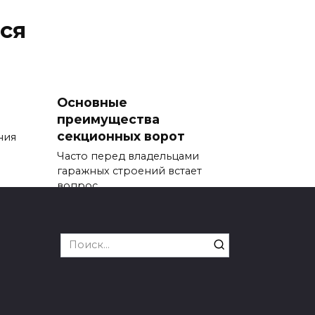
ся
Основные
преимущества
секционных ворот
ния
Часто перед владельцами
гаражных строений встает
вопрос
0
762
Search
for:
Готовые гроутенты
ува
Гроутенты — это
относительно новая