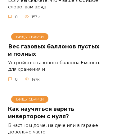
Если вы скажете, что – ваше любимое
слово, вам вряд
0
153к.
ВИДЫ СВАРКИ
Вес газовых баллонов пустых
и полных
Устройство газового баллона Емкость
для хранения и
0
147к.
ВИДЫ СВАРКИ
Как научиться варить
инвертором с нуля?
В частном доме, на даче или в гараже
довольно часто