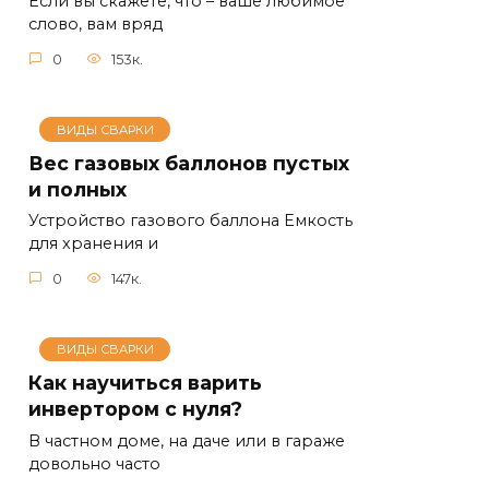
Если вы скажете, что – ваше любимое
слово, вам вряд
0
153к.
ВИДЫ СВАРКИ
Вес газовых баллонов пустых
и полных
Устройство газового баллона Емкость
для хранения и
0
147к.
ВИДЫ СВАРКИ
Как научиться варить
инвертором с нуля?
В частном доме, на даче или в гараже
довольно часто