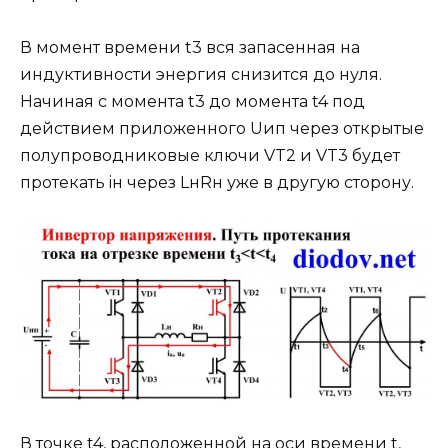
В момент времени t3 вся запасенная на
индуктивности энергия снизится до нуля.
Начиная с момента t3 до момента t4 под
действием приложенного Uип через открытые
полупроводниковые ключи VT2 и VT3 будет
протекать iн через LнRн уже в другую сторону.
В точке t4, расположенной на оси времени t,