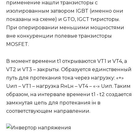
применение нашли транзисторы с
изолированным затвором IGBT (именно они
показаны на схеме) и GTO, IGCT тиристоры.
При оперировании меньшими мощностями
вне конкуренции полевые транзисторы
MOSFET.
В момент времени t1 открываются VT1 и VT4, а
VT2 и VT3 – закрыты. Образуется единственный
путь для протекания тока через нагрузку: «+»
Uип – VT1 – нагрузка RнLн – VT4 – «-» Uип. Таким
образом, на интервале времени t1 ‑ t2 создается
замкнутая цепь для протекания iн в
соответствующем направлении.