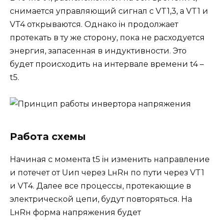
снимается управляющий сигнал с VT1,3, а VT1 и
VT4 открываются. Однако iн продолжает
протекать в ту же сторону, пока не расходуется
энергия, запасенная в индуктивности. Это
будет происходить на интервале времени t4 –
t5.
Работа схемы
Начиная с момента t5 iн изменить направление
и потечет от Uип через LнRн по пути через VT1
и VT4. Далее все процессы, протекающие в
электрической цепи, будут повторяться. На
LнRн форма напряжения будет