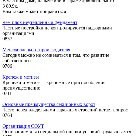
В частном доме, на даче или в гараже довольно часто
3
80.9к.
Вам также может понравиться
Чем плох неутепленный фундамент
Частные постройки не контролируются надзорными
организациями
0
857
Менюхолдеры от производителя
Сегодня можно не сомневаться в том, что развитие
собственного
0
706
Крепеж и метизы
Крепежи и метизы – крепежные приспособления
преимущественно
0
711
Основные преимущества секционных ворот
Часто перед владельцами гаражных строений встает вопрос
0
764
Организация СОУТ
Основанием для специальной оценки условий труда является