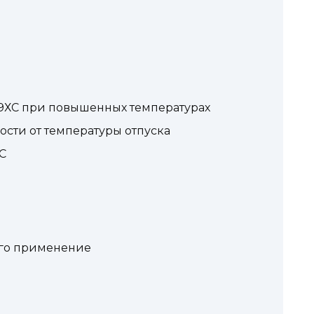
 9ХС при повышенных температурах
ости от температуры отпуска
С
его применение