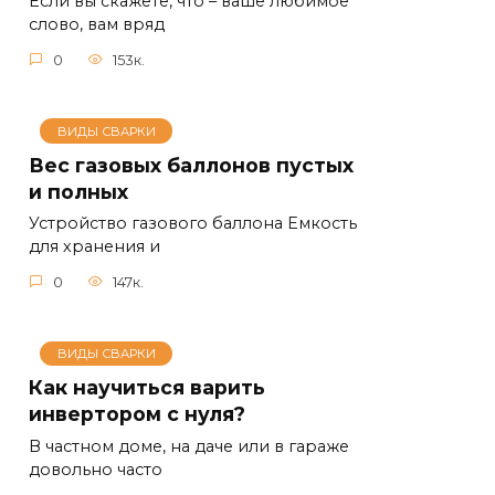
Если вы скажете, что – ваше любимое
слово, вам вряд
0
153к.
ВИДЫ СВАРКИ
Вес газовых баллонов пустых
и полных
Устройство газового баллона Емкость
для хранения и
0
147к.
ВИДЫ СВАРКИ
Как научиться варить
инвертором с нуля?
В частном доме, на даче или в гараже
довольно часто