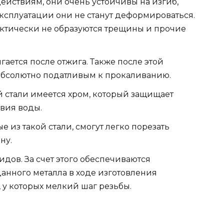
йствиям, они очень устойчивы на изгиб,
ксплуатации они не станут деформироваться.
рактически не образуются трещины и прочие
ается после отжига. Также после этой
абсолютно податливым к прокаливанию.
ой стали имеется хром, который защищает
твия воды.
е из такой стали, смогут легко порезать
ну.
ов. За счет этого обеспечиваются
нного металла в ходе изготовления
у которых мелкий шаг резьбы.