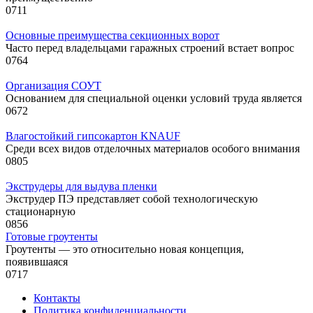
0
711
Основные преимущества секционных ворот
Часто перед владельцами гаражных строений встает вопрос
0
764
Организация СОУТ
Основанием для специальной оценки условий труда является
0
672
Влагостойкий гипсокартон KNAUF
Среди всех видов отделочных материалов особого внимания
0
805
Экструдеры для выдува пленки
Экструдер ПЭ представляет собой технологическую
стационарную
0
856
Готовые гроутенты
Гроутенты — это относительно новая концепция,
появившаяся
0
717
Контакты
Политика конфиденциальности