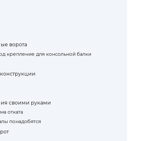
ные ворота
под крепление для консольной балки
 конструкции
ния своими руками
ма отката
алы понадобятся
рот