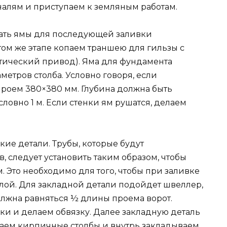
алям и приступаем к земляным работам.
пать ямы для последующей заливки
том же этапе копаем траншею для гильзы с
тический привод). Яма для фундамента
метров столба. Условно говоря, если
 роем 380×380 мм. Глубина должна быть
ловно 1 м. Если стенки ям рушатся, делаем
ие детали. Трубы, которые будут
, следует установить таким образом, чтобы
м. Это необходимо для того, чтобы при заливке
слой. Для закладной детали подойдет швеллер,
лжна равняться ½ длины проема ворот.
и и делаем обвязку. Далее закладную деталь
лаем кирпичные столбы и внутрь закладываем