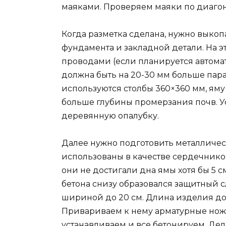
маяками. Проверяем маяки по диагон
Когда разметка сделана, нужно выко
фундамента и закладной детали. На э
проводами (если планируется автома
должна быть на 20-30 мм больше пара
используются столбы 360×360 мм, яму
больше глубины промерзания почв. Ус
деревянную опалубку.
Далее нужно подготовить металлическ
использованы в качестве сердечников
они не достигали дна ямы хотя бы 5 с
бетона снизу образовался защитный 
шириной до 20 см. Длина изделия до
Привариваем к нему арматурные ножк
устанавливаем и все бетонируем. Де