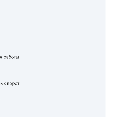
я работы
ных ворот
т