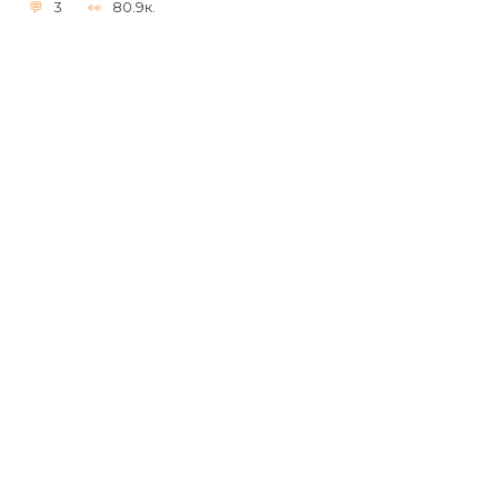
3
80.9к.