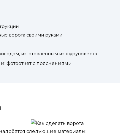
струкции
тные ворота своими руками
приводом, изготовленным из шуруповёрта
и: фотоотчет с пояснениями
а
понадобятся следующие материалы: