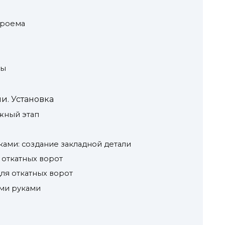
проема
ры
и. Установка
жный этап
ками: создание закладной детали
откатных ворот
ля откатных ворот
ими руками