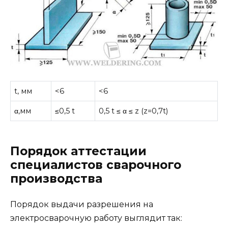
t, мм
<6
<6
α,мм
≤0,5 t
0,5 t ≤ α ≤ z (z=0,7t)
Порядок аттестации
специалистов сварочного
производства
Порядок выдачи разрешения на
электросварочную работу выглядит так: