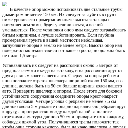
В качестве опор можно использовать две стальные трубы
диаметром не менее 150 мм. Их следует заглубить в грунт
ниже уровня его промерзания иначе высота эстакады с
наступлением зимы, будет увеличиваться, а весной
уменьшаться. После установки опор ямы следует затрамбовать
битым кирпичом, а лучше забетонировать. Если глубина
промерзания грунта в вашей местности небольшая,
заглубляйте опоры в землю не менее метра. Высота опор над
поверхностью земли зависит от вашего роста, но должна быть
не ниже 1,5 метра.
Устанавливать их следует на расстоянии около 5 метров от
предполагаемого въезда на эстакаду, и на расстоянии друг от
друга равным колее вашего авто. Сверху на опоры ребрами
вниз положите отрезок швеллера шириной около 150 мм, его
длинна, должна быть на 50 см больше ширины колеи вашего
авто. Приварите швеллер к опорам. После этого для боковой
устойчивости сооружения соедините опоры крест-накрест
двумя уголками. Четыре уголка с ребрами не менее 7,5 см
длиною около 5 м уложите попарно параллельно ребрами друг
к другу, а пространство между каждой парой заполните
отрезками арматуры длиною 50 см и приварите их к каждому,
соблюдая прямой угол. Получившиеся трапы положите так
чтобы одна сторона каждого, была на краю швеллера, а другая