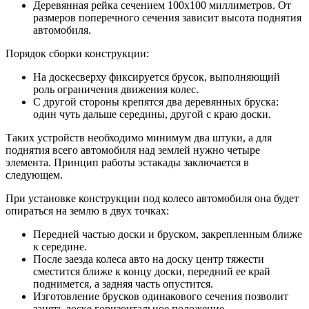
Деревянная рейка сечением 100х100 миллиметров. От
размеров поперечного сечения зависит высота поднятия
автомобиля.
Порядок сборки конструкции:
На доскесверху фиксируется брусок, выполняющий
роль ограничения движения колес.
С другой стороны крепятся два деревянных бруска:
один чуть дальше середины, другой с краю доски.
Таких устройств необходимо минимум два штуки, а для
поднятия всего автомобиля над землей нужно четыре
элемента. Принцип работы эстакады заключается в
следующем.
При установке конструкции под колесо автомобиля она будет
опираться на землю в двух точках:
Передней частью доски и бруском, закрепленным ближе
к середине.
После заезда колеса авто на доску центр тяжести
сместится ближе к концу доски, передний ее край
поднимется, а задняя часть опустится.
Изготовление брусков одинакового сечения позволит
занять доске горизонтальное положение.