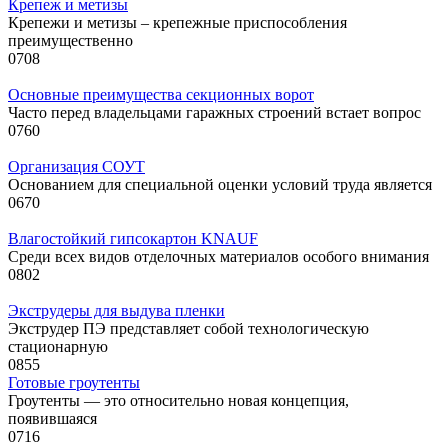
Крепеж и метизы
Крепежи и метизы – крепежные приспособления
преимущественно
0
708
Основные преимущества секционных ворот
Часто перед владельцами гаражных строений встает вопрос
0
760
Организация СОУТ
Основанием для специальной оценки условий труда является
0
670
Влагостойкий гипсокартон KNAUF
Среди всех видов отделочных материалов особого внимания
0
802
Экструдеры для выдува пленки
Экструдер ПЭ представляет собой технологическую
стационарную
0
855
Готовые гроутенты
Гроутенты — это относительно новая концепция,
появившаяся
0
716