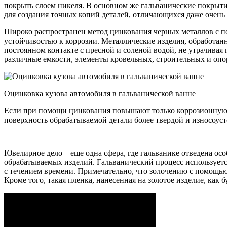
покрыть слоем никеля. В основном же гальванические покрытия
для создания точных копий деталей, отличающихся даже очень
Широко распространен метод цинкования черных металлов с п
устойчивостью к коррозии. Металлические изделия, обработан
постоянном контакте с пресной и соленой водой, не утрачива
различные емкости, элементы кровельных, строительных и опо
Оцинковка кузова автомобиля в гальванической ванне
Если при помощи цинкования повышают только коррозионную ус
поверхность обрабатываемой детали более твердой и износоуст
Ювелирное дело – еще одна сфера, где гальванике отведена ос
обрабатываемых изделий. Гальванический процесс используется
с течением времени. Примечательно, что золочению с помощью г
Кроме того, такая пленка, нанесенная на золотое изделие, как б