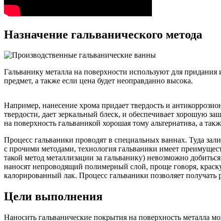
Назначение гальванического метода
Гальванику металла на поверхности используют для придания им
предмет, а также если цена будет неоправданно высока.
Например, нанесение хрома придает твердость и антикоррозио
твердости, дает зеркальный блеск, и обеспечивает хорошую защ
на поверхность гальваникой хорошая тому альтернатива, а такж
Процесс гальваники проводят в специальных ваннах. Туда зали
с прочими методами, технология гальваники имеет преимущес
такой метод металлизации за гальванику) невозможно добитьс
наносят непроводящий полимерный слой, проще говоря, краску,
калорированный лак. Процесс гальваники позволяет получать 
Цели выполнения
Наносить гальванические покрытия на поверхность металла м