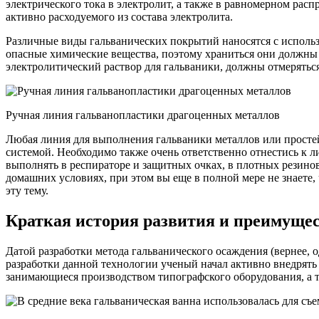
электрического тока в электролит, а также в равномерном расп
активно расходуемого из состава электролита.
Различные виды гальванических покрытий наносятся с исполь
опасные химические вещества, поэтому храниться они должны
электролитический раствор для гальваники, должны отмерятьс
Ручная линия гальванопластики драгоценных металлов
Любая линия для выполнения гальваники металлов или прост
системой. Необходимо также очень ответственно отнестись к л
выполнять в респираторе и защитных очках, в плотных резинов
домашних условиях, при этом вы еще в полной мере не знаете,
эту тему.
Краткая история развития и преимуще
Датой разработки метода гальванического осаждения (вернее, о
разработки данной технологии ученый начал активно внедрять 
занимающиеся производством типографского оборудования, а 