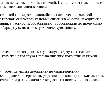
ративные характеристики изделий. Используется гальваника и
называют гальванопластикой.
ости слой цинка, отличающийся исключительно высокой
уатироваться в условиях повышенной влажности, находиться в
вания, в частности, обрабатывают трубопрокатную продукцию,
ко барьерную, но и электрохимическую защиту.
яет не только решить эту важную задачу, но и сделать
 Этим же целям служат гальванические покрытия из никеля.
го, чтобы улучшить декоративные характеристики
 реставрации поверхности, утратившей свою привлекательность
чти в два раза увеличить твердость их поверхностного слоя.