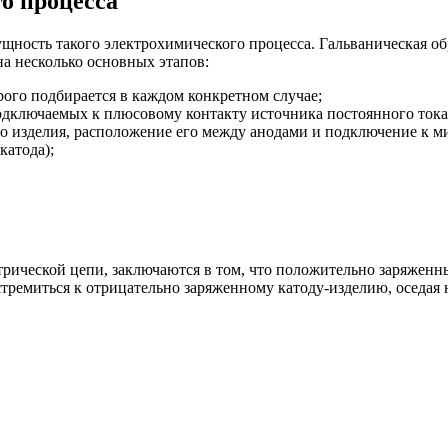
о процесса
сущность такого электрохимического процесса. Гальваническая об
на несколько основных этапов:
рого подбирается в каждом конкретном случае;
одключаемых к плюсовому контакту источника постоянного тока
о изделия, расположение его между анодами и подключение к ми
катода);
трической цепи, заключаются в том, что положительно заряженн
стремиться к отрицательно заряженному катоду-изделию, оседая