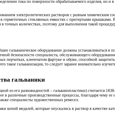
ределении тока по поверхности обрабатываемого изделия, но и в
зованием электролитических растворов с разным химическим со
 в герметичных стеклянных емкостях с притертыми крышками. Вс
я в точных количествах, поэтому для выполнения такой процеду
ейшее гальваническое оборудование должны устанавливаться в
ичной безопасности специалиста, обслуживающего оборудование 
ых перчатках, клеенчатом фартуке и обуви, способной защитить 
 что такое гальванизация, то следует заранее внимательно изуч
ства гальваники
дной из его разновидностей – гальванопластики) считается 1838
ее в различные производственные процессы, благодаря чему ее 
также специалисты художественных ремесел.