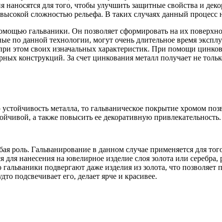
 наносятся для того, чтобы улучшить защитные свойства и деко
 высокой сложностью рельефа. В таких случаях данный процесс 
омощью гальваники. Он позволяет сформировать на их поверхн
ные по данной технологии, могут очень длительное время экспл
я при этом своих изначальных характеристик. При помощи цинко
рных конструкций. За счет цинкования металл получает не толь
тойчивость металла, то гальваническое покрытие хромом позвол
ойчивой, а также повысить ее декоративную привлекательность.
обая роль. Гальванирование в данном случае применяется для то
 для нанесения на ювелирное изделие слоя золота или серебра,
альваники подвергают даже изделия из золота, что позволяет по
удто подсвечивает его, делает ярче и красивее.