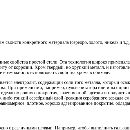
 свойств конкретного материала (серебро, золото, никель и т.д.
нные свойства простой стали. Эта технология широко применяла
иту от коррозии. Хром твердый, но хрупкий металл, и изготовле
е возможность использовать свойства хрома в обиходе.
вается электролит, содержащий соли того металла, который оса
тва. При применении, например, пульверизатора или иных прис
я идеально ровного покрытия, качественной адгезии и получить
 либо тонкий серебряный слой (реакция серебряного зеркала см
равномерное, плотное, хорошо адгезированное покрытие, облад
ожно с различными целями. Например, чтобы выполнить гальван