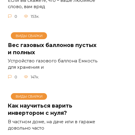
Если вы скажете, что – ваше любимое
слово, вам вряд
0
153к.
ВИДЫ СВАРКИ
Вес газовых баллонов пустых
и полных
Устройство газового баллона Емкость
для хранения и
0
147к.
ВИДЫ СВАРКИ
Как научиться варить
инвертором с нуля?
В частном доме, на даче или в гараже
довольно часто