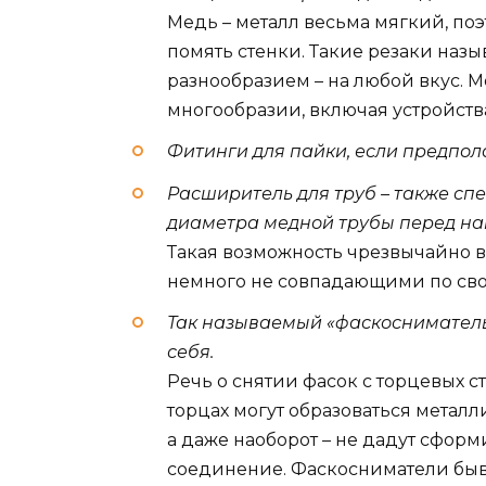
Медь – металл весьма мягкий, поэ
помять стенки. Такие резаки наз
разнообразием – на любой вкус. 
многообразии, включая устройства
Фитинги для пайки, если предпол
Расширитель для труб – также сп
диаметра медной трубы перед наг
Такая возможность чрезвычайно в
немного не совпадающими по св
Так называемый «фаскосниматель»
себя.
Речь о снятии фасок с торцевых ст
торцах могут образоваться метал
а даже наоборот – не дадут сфор
соединение. Фаскосниматели быв