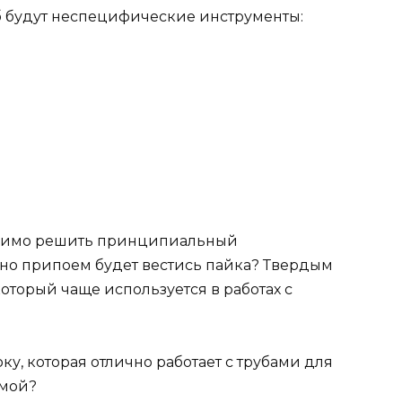
б будут неспецифические инструменты:
;
одимо решить принципиальный
но припоем будет вестись пайка? Твердым
торый чаще используется в работах с
у, которая отлично работает с трубами для
емой?