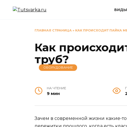
Перейти
к
ВИДЫ
содержанию
ГЛАВНАЯ СТРАНИЦА
»
КАК ПРОИСХОДИТ ПАЙКА М
Как происходи
труб?
ОБОРУДОВАНИЕ
НА ЧТЕНИЕ
9 мин
2
Зачем в современной жизни какие-то
пережитки прошлого, когда есть кла