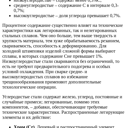
низкоуглеродистые – содержат менее 0,3%C;
среднеуглеродистые – содержание C в интервале 0,3-
0,7%;
высокоуглеродистые – доля углерода превышает 0,7%.
Процентное содержание существенно влияет на технические
характеристики как легированных, так и нелегированных
стальных сплавов. Чем оно больше, тем выше твердость и
хрупкость материала, тем хуже обрабатываемость резанием,
свариваемость, способность к деформированию. Для
холодной штамповки изделий сложной формы выбирают
сплавы, в которых содержание Cне превышает 1%.
Низкоуглеродистые стали свариваются без ограничений, то
есть не требуют предварительного подогрева и особых
условий охлаждения. При сварке средне- и
высокоуглеродистых сплавов во избежание
трещинообразования применяют дополнительные
технологические операции.
Углеродистые стали содержат железо, углерод, постоянные и
случайные примеси; легированные, помимо этих
компонентов, – добавки, обеспечивающие требуемые
технические характеристики. Распространенные легирующие
элементы и их действие:
Хром (Cr)
. Дешевый и распространенный элемент,