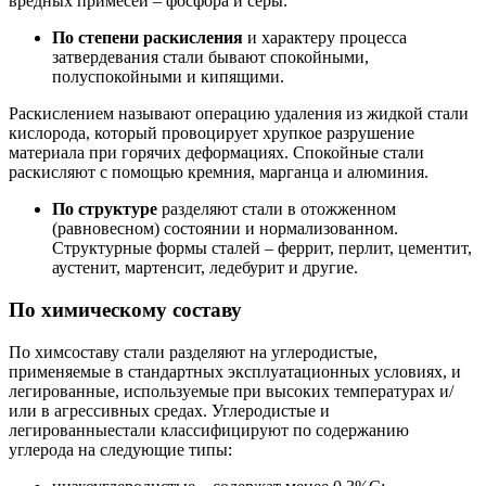
вредных примесей – фосфора и серы.
По степени раскисления
и характеру процесса
затвердевания стали бывают спокойными,
полуспокойными и кипящими.
Раскислением называют операцию удаления из жидкой стали
кислорода, который провоцирует хрупкое разрушение
материала при горячих деформациях. Спокойные стали
раскисляют с помощью кремния, марганца и алюминия.
По структуре
разделяют стали в отожженном
(равновесном) состоянии и нормализованном.
Структурные формы сталей – феррит, перлит, цементит,
аустенит, мартенсит, ледебурит и другие.
По химическому составу
По химсоставу стали разделяют на углеродистые,
применяемые в стандартных эксплуатационных условиях, и
легированные, используемые при высоких температурах и/
или в агрессивных средах. Углеродистые и
легированныестали классифицируют по содержанию
углерода на следующие типы: