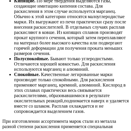
Кипящие.
По мере твердения выделяются газы,
создающие имитацию кипения состава. Для
раскисления в этом случае используется марганец.
Обычно к этой категории относятся малоуглеродистые
марки. Их выгружают из печи практически сразу после
внесения раскислителей. В отдельных случаях расплав
раскисляют в ковше. Из кипящих сплавов производят
прокат крупного сечения, который затем переплавляют
на материал более высокого качества или подвергают
горячей деформации для получения проката меньших
размеров сечения.
Полуспокойные.
Бывают только углеродистыми.
Отличаются хорошей ковкостью. Для раскисления
используются марганец и алюминий.
Спокойные.
Качественные легированные марки
производят только спокойными. Для раскисления
применяют марганец, кремний, алюминий. Кислород в
этих сплавах практически весь связывается
раскислителями, образовавшимися в результате
окислительных реакций,поднимается наверх и удаляется
вместе со шлаком. Расплав охлаждается и не
сопровождается выделением газов.
При изготовлении ассортимента марок стали из металла
разной степени раскисления применяется специальная