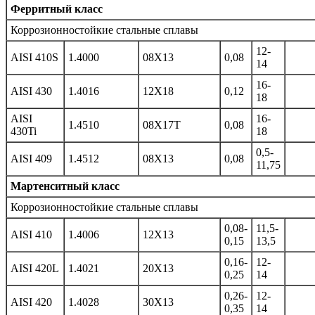
Ферритный класс
Коррозионностойкие стальные сплавы
12-
AISI 410S
1.4000
08Х13
0,08
14
16-
AISI 430
1.4016
12Х18
0,12
18
AISI
16-
1.4510
08Х17Т
0,08
430Ti
18
0,5-
AISI 409
1.4512
08Х13
0,08
11,75
Мартенситный класс
Коррозионностойкие стальные сплавы
0,08-
11,5-
AISI 410
1.4006
12Х13
0,15
13,5
0,16-
12-
AISI 420L
1.4021
20Х13
0,25
14
0,26-
12-
AISI 420
1.4028
30Х13
0,35
14