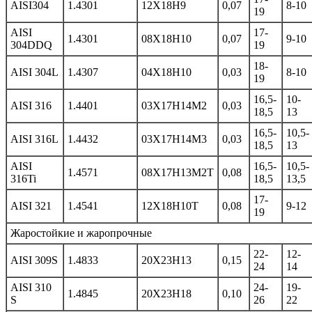
AISI304
1.4301
12Х18Н9
0,07
8-10
19
AISI
17-
1.4301
08Х18Н10
0,07
9-10
304DDQ
19
18-
AISI 304L
1.4307
04Х18Н10
0,03
8-10
19
16,5-
10-
AISI 316
1.4401
03Х17Н14М2
0,03
18,5
13
16,5-
10,5-
AISI 316L
1.4432
03Х17Н14М3
0,03
18,5
13
AISI
16,5-
10,5-
1.4571
08Х17Н13М2Т
0,08
316Ti
18,5
13,5
17-
AISI 321
1.4541
12Х18Н10Т
0,08
9-12
19
Жаростойкие и жаропрочные
22-
12-
AISI 309S
1.4833
20Х23Н13
0,15
24
14
AISI 310
24-
19-
1.4845
20Х23Н18
0,10
S
26
22