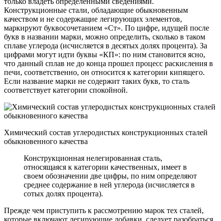
только владеть определенными сведениями.
Конструкционные стали, обладающие обыкновенным
качеством и не содержащие легирующих элементов,
маркируют буквосочетанием «Ст». По цифре, идущей после
букв в названии марки, можно определить, сколько в таком
сплаве углерода (исчисляется в десятых долях процента). За
цифрами могут идти буквы «КП»: по ним становится ясно,
что данный сплав не до конца прошел процесс раскисления в
печи, соответственно, он относится к категории кипящего.
Если название марки не содержит таких букв, то сталь
соответствует категории спокойной.
Химический состав углеродистых конструкционных сталей
обыкновенного качества
Конструкционная нелегированная сталь,
относящаяся к категории качественных, имеет в
своем обозначении две цифры, по ним определяют
среднее содержание в ней углерода (исчисляется в
сотых долях процента).
Прежде чем приступить к рассмотрению марок тех сталей,
которые включают легирующие добавки, следует разобраться