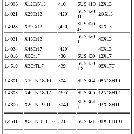
1.4006
X12CrN13
410
SUS 41O
12X13
SUS 420
1.4021
X29Cr13
(420)
2OX13
J1
SUS 420
1.4028
X39Cr13
(420)
30X13
J2
SUS 420
1.4031
X46Cr13
40X13
J2
1.4034
X46Cr17
(420)
40X13
1.4016
X6Cr17
430
SUS 430
12X17
SUS 430
1.4510
X3CrTi17
439
08X17T
LX
1.4301
X5CrNl18-10
304
SUS 304
08X18H10
1.4303
X4CrNi18-12
(305)
SUS 305
12X18H12
SUS 304
1.4306
X2CrNi19-11
304 L
03X18H11
L
1.4541
X6CrNiTi18-10
321
SUS 321
08X18H10T