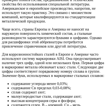
свойства без использования специальной литературы.
Американское и европейское производство, напротив, не
использует такую практику. Это связано с множеством
компаний, которые квалифицируются на стандартизации
металлической продукции.
Чаще всего, страны Европы и Америка не наносят на
наружную поверхность химический состав, а стальные
разновидности характеризуются буквами и цифрами. Однако
для расшифровки этой аббревиатуры потребуется
привлечение справочников или другой литературы.
Для коррозионностойких сталей в Европе и Америке часто
используют систему маркировки AISI. Она предусматривает
наличие трех цифр, одной или нескольких букв. Первая цифра
в маркировке металла обозначает класс стали. Следующие две
цифры соответствуют порядковому номеру сплава в группе.
Значение букв, используемых в маркировке стальных сплавов:
содержание углерода менее 0,03%;
содержание Св пределах 0,03-0,08%;
сплав содержит азот;
малоуглеродистые стали, содержащие азот;
высокая концентрация серы и фосфора;
содержится селен, B – кремний, Cu – медь.