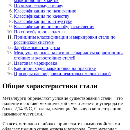
маркировочных меток
По химическому составу
Классификация по назначению
Классификация по качеству
Классификация по структуре
Классификация по способу раскисления
По способу производства
Принципы классификации и маркировки стали по
российской системе
Зарубежные стандарты
Международные аналогичные варианты коррозионно-
стойких и жаростойких сталей
Цветовая маркировка
Как происходит маркировка на практике
Примеры расшифровки некоторых марок сталей
Общие характеристики стали
Металлурги определяют условие существования стали – это
наличие в составе механической смеси железа и углерода не
более 2,14 % С, Сплавы, имеющие большую концентрацию,
называют чугунами.
Из всех металлов наиболее привлекательными свойствами
обладает именно сплав железа и углерода. Этот материал