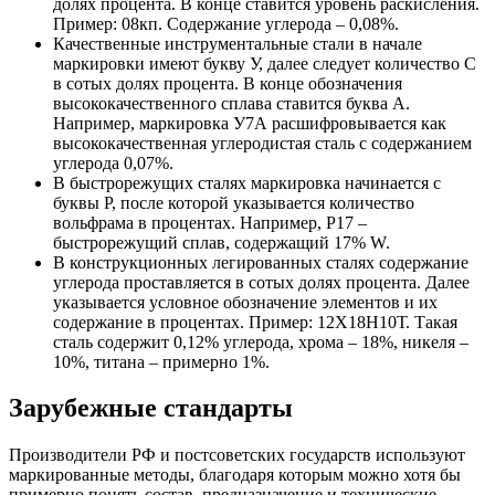
долях процента. В конце ставится уровень раскисления.
Пример: 08кп. Содержание углерода – 0,08%.
Качественные инструментальные стали в начале
маркировки имеют букву У, далее следует количество C
в сотых долях процента. В конце обозначения
высококачественного сплава ставится буква А.
Например, маркировка У7А расшифровывается как
высококачественная углеродистая сталь с содержанием
углерода 0,07%.
В быстрорежущих сталях маркировка начинается с
буквы Р, после которой указывается количество
вольфрама в процентах. Например, Р17 –
быстрорежущий сплав, содержащий 17% W.
В конструкционных легированных сталях содержание
углерода проставляется в сотых долях процента. Далее
указывается условное обозначение элементов и их
содержание в процентах. Пример: 12Х18Н10Т. Такая
сталь содержит 0,12% углерода, хрома – 18%, никеля –
10%, титана – примерно 1%.
Зарубежные стандарты
Производители РФ и постсоветских государств используют
маркированные методы, благодаря которым можно хотя бы
примерно понять состав, предназначение и технические