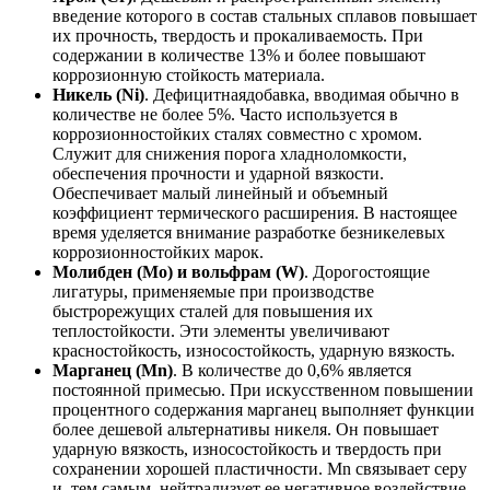
введение которого в состав стальных сплавов повышает
их прочность, твердость и прокаливаемость. При
содержании в количестве 13% и более повышают
коррозионную стойкость материала.
Никель (Ni)
. Дефицитнаядобавка, вводимая обычно в
количестве не более 5%. Часто используется в
коррозионностойких сталях совместно с хромом.
Служит для снижения порога хладноломкости,
обеспечения прочности и ударной вязкости.
Обеспечивает малый линейный и объемный
коэффициент термического расширения. В настоящее
время уделяется внимание разработке безникелевых
коррозионностойких марок.
Молибден (Mo) и вольфрам (W)
. Дорогостоящие
лигатуры, применяемые при производстве
быстрорежущих сталей для повышения их
теплостойкости. Эти элементы увеличивают
красностойкость, износостойкость, ударную вязкость.
Марганец (Mn)
. В количестве до 0,6% является
постоянной примесью. При искусственном повышении
процентного содержания марганец выполняет функции
более дешевой альтернативы никеля. Он повышает
ударную вязкость, износостойкость и твердость при
сохранении хорошей пластичности. Mn связывает серу
и, тем самым, нейтрализует ее негативное воздействие