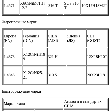
X6CrNiMoTi17-
SUS 316
1.4571
316 Ti
10X17H13M2T
12-2
Ti
Жаропрочные марки
Европа
Германия
США
Япония
СНГ
(EN)
(DIN)
(AISI)
(JIS)
(GOST)
X12CrNiTi18-
1.4878
321 H
12X18H10T
9
X12CrNi25-
1.4845
310 S
20X23H18
21
Быстрорежущие марки
Аналоги в стандартах
Марка стали
США