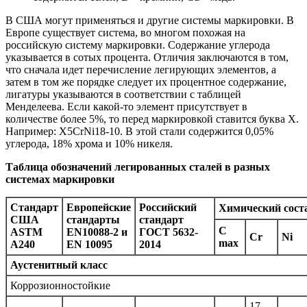
В США могут применяться и другие системы маркировки. В
Европе существует система, во многом похожая на
российскую систему маркировки. Содержание углерода
указывается в сотых процента. Отличия заключаются в том,
что сначала идет перечисление легирующих элементов, а
затем в том же порядке следует их процентное содержание,
лигатуры указываются в соответствии с таблицей
Менделеева. Если какой-то элемент присутствует в
количестве более 5%, то перед маркировкой ставится буква X.
Например: X5CrNi18-10. В этой стали содержится 0,05%
углерода, 18% хрома и 10% никеля.
Таблица обозначений легированных сталей в разных
системах маркировки
Стандарт
Европейские
Российский
Химический сост
США
стандарты
стандарт
C
ASTM
EN
10088-2 и
ГОСТ 5632-
Cr
Ni
max
A240
EN
10095
2014
Аустенитный класс
Коррозионностойкие
17-