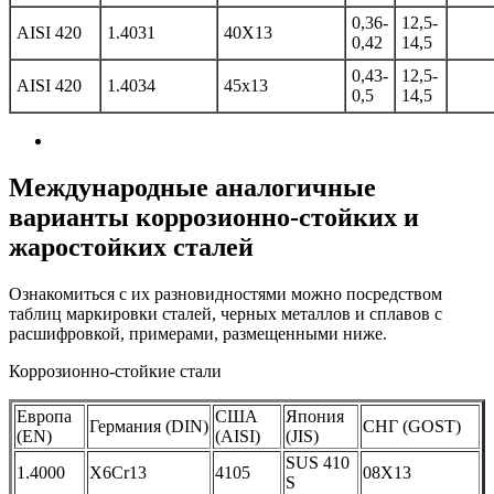
0,36-
12,5-
AISI 420
1.4031
40Х13
0,42
14,5
0,43-
12,5-
AISI 420
1.4034
45х13
0,5
14,5
Международные аналогичные
варианты коррозионно-стойких и
жаростойких сталей
Ознакомиться с их разновидностями можно посредством
таблиц маркировки сталей, черных металлов и сплавов с
расшифровкой, примерами, размещенными ниже.
Коррозионно-стойкие стали
Европа
США
Япония
Германия (DIN)
СНГ (GOST)
(EN)
(AISI)
(JIS)
SUS 410
1.4000
Х6Сr13
4105
08X13
S