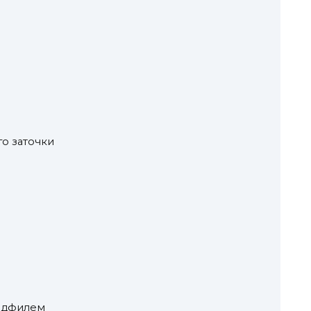
ы
го заточки
надфилем