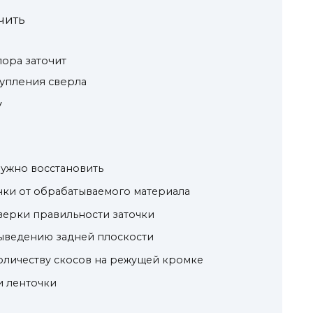
очить
пора заточит
тупления сверла
у
нужно восстановить
очки от обрабатываемого материала
верки правильности заточки
выведению задней плоскости
оличеству скосов на режущей кромке
и ленточки