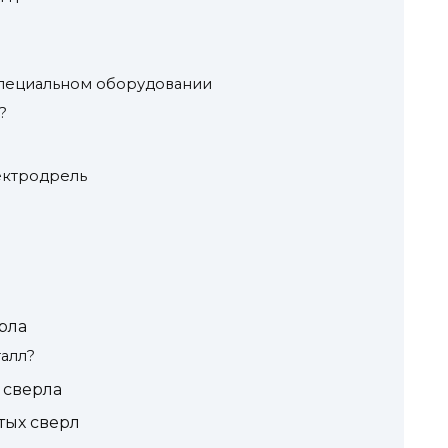
специальном оборудовании
?
ектродрель
рла
талл?
 сверла
тых сверл