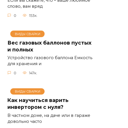
Если вы скажете, что – ваше любимое
слово, вам вряд
0
153к.
ВИДЫ СВАРКИ
Вес газовых баллонов пустых
и полных
Устройство газового баллона Емкость
для хранения и
0
147к.
ВИДЫ СВАРКИ
Как научиться варить
инвертором с нуля?
В частном доме, на даче или в гараже
довольно часто