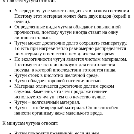
К плюсам чугуна относят:
Углерод в чугуне может находиться в разном состоянии.
Поэтому этот материал может быть двух видов (серый и
белый).
Определенные виды чугуна обладают повышенной
прочностью, поэтому чугун иногда ставят на одну
линию со сталью.
Чугун может достаточно долго сохранять температуру.
То есть при нагреве тепло равномерно распределяется
по материалу и остается в нем длительное время.
По экологичности чугун является чистым материалом.
Поэтому его часто используют для изготовления
посуды, в которой впоследствии готовится пища.
Чугун стоек в кислотно-щелочной среде.
Чугун обладает хорошей гигиеничностью.
Материал отличается достаточно долгим сроком
службы. Замечено, что чем продолжительнее
используется чугун, тем его качество лучше.
Чугун – долговечный материал.
Чугун – это безвредный материал. Он не способен
нанести организму даже маленького вреда.
К минусам чугуна относят:
Чугун покроется ржавчиной, если на нем