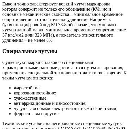
Емко и точно характеризует ковкий чугун маркировка,
которая содержит не только его обозначение (КЧ), но и
основные механические свойства – минимальное временное
сопротивление и относительное удлинение Например,
буквенно-цифровой код КЧ 33-8 обозначает, что у ковкого
чугуна данной марки минимальное временное сопротивление
37 кгс/мм2 (или 323 МПа), а показатель относительного
удлинения – не менее 8%.
Специальные чугуны
Существуют марки сплавов со специальными
характеристиками, которые достигаются путем легирования,
применения специальной технологии отжига и охлаждения. К
таким чугунам относятся:
жаростойкие;
коррозионностойкие;
художественные;
антифрикционные и износостойкие;
чугуны с особыми электромагнитными свойствами;
ферросплавы и другие.
Технические условия на легированные специальные чугуны
регламентируют стандарты ДСТУ 8851, ГОСТ 7769, ISO 2892