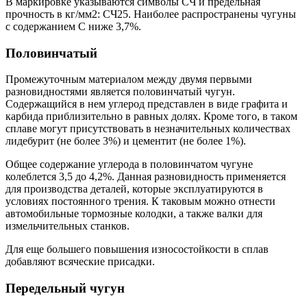
В маркировке указываются символы СЧ и предельная
прочность в кг/мм2: СЧ25. Наиболее распространены чугуны
с содержанием C ниже 3,7%.
Половинчатый
Промежуточным материалом между двумя первыми
разновидностями является половинчатый чугун.
Содержащийся в нем углерод представлен в виде графита и
карбида приблизительно в равных долях. Кроме того, в таком
сплаве могут присутствовать в незначительных количествах
лидебурит (не более 3%) и цементит (не более 1%).
Общее содержание углерода в половинчатом чугуне
колеблется 3,5 до 4,2%. Данная разновидность применяется
для производства деталей, которые эксплуатируются в
условиях постоянного трения. К таковым можно отнести
автомобильные тормозные колодки, а также валки для
измельчительных станков.
Для еще большего повышения износостойкости в сплав
добавляют всяческие присадки.
Передельный чугун