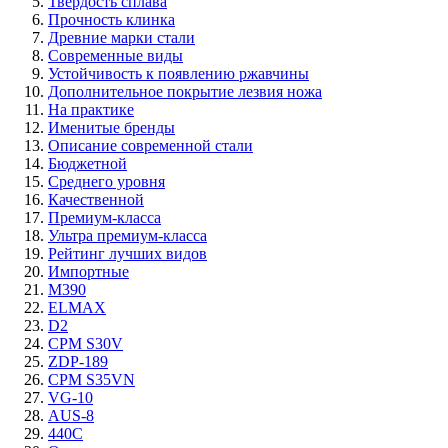
Твёрдость сплава
Прочность клинка
Древние марки стали
Современные виды
Устойчивость к появлению ржавчины
Дополнительное покрытие лезвия ножа
На практике
Именитые бренды
Описание современной стали
Бюджетной
Среднего уровня
Качественной
Премиум-класса
Ультра премиум-класса
Рейтинг лучших видов
Импортные
М390
ELMAX
D2
CPM S30V
ZDP-189
CPM S35VN
VG-10
AUS-8
440C