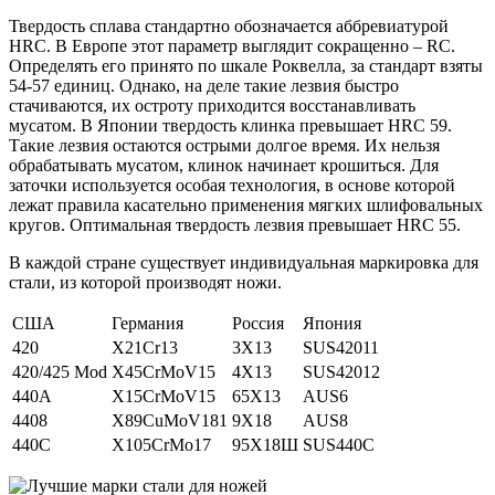
Твердость сплава стандартно обозначается аббревиатурой
HRC. В Европе этот параметр выглядит сокращенно – RC.
Определять его принято по шкале Роквелла, за стандарт взяты
54-57 единиц. Однако, на деле такие лезвия быстро
стачиваются, их остроту приходится восстанавливать
мусатом. В Японии твердость клинка превышает HRC 59.
Такие лезвия остаются острыми долгое время. Их нельзя
обрабатывать мусатом, клинок начинает крошиться. Для
заточки используется особая технология, в основе которой
лежат правила касательно применения мягких шлифовальных
кругов. Оптимальная твердость лезвия превышает HRC 55.
В каждой стране существует индивидуальная маркировка для
стали, из которой производят ножи.
США
Германия
Россия
Япония
420
X21Cr13
3X13
SUS42011
420/425 Mod
X45CrMoV15
4X13
SUS42012
440A
X15CrMoV15
65X13
AUS6
4408
X89CuMoV181
9X18
AUS8
440C
X105CrMo17
95X18Ш
SUS440C