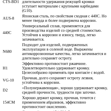
CTS-BD1
длительности удержания режущей кромки
уступает материалам с крупными карбидами
(G10).
Японская сталь, по свойствам сходная с 440С. Но
AUS-8
менее тверда и более подвержена коррозии.
Универсальный сплав, применяется для
производства изделий со средней стоимостью.
440C
Устойчив к коррозии и износу, тверд, легко
затачивается.
Подходит для изделий, подверженных
эксплуатации в соленой воде. Выражены
N680
антикоррозионные качества, легко затачивается и
длительно сохраняет остроту.
Эффективно противостоит ржавчине.
H1
Удовлетворительно удерживает кромку.
Целесообразно применять при контакте с водой.
Прочная, долго сохраняет остроту лезвия,
VG-10
устойчива к коррозии.
«Полунержавеющая», хорошо удерживает кромку,
D2
средней прочности, трудности при заточке.
Хорошо держит кромку, прочная, точится с
154CM
применением абразивов, эффективно
противостоит окислению.