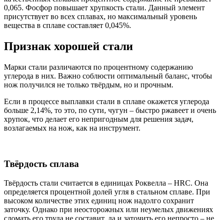
0,065. Фосфор повышает хрупкость стали. Данный элемент
присутствует во всех сплавах, но максимальный уровень
вещества в сплаве составляет 0,045%.
Признак хорошей стали
Марки стали различаются по процентному содержанию
углерода в них. Важно соблюсти оптимальный баланс, чтобы
нож получился не только твёрдым, но и прочным.
Если в процессе выплавки стали в сплаве окажется углерода
больше 2,14%, то это, по сути, чугун – быстро ржавеет и очень
хрупок, что делает его непригодным для решения задач,
возлагаемых на нож, как на инструмент.
Твёрдость сплава
Твёрдость стали считается в единицах Роквелла – HRC. Она
определяется процентной долей угля в стальном сплаве. При
высоком количестве этих единиц нож надолго сохранит
заточку. Однако при неосторожных или неумелых движениях
сломать его труда не составит, да и заточить его непросто – не