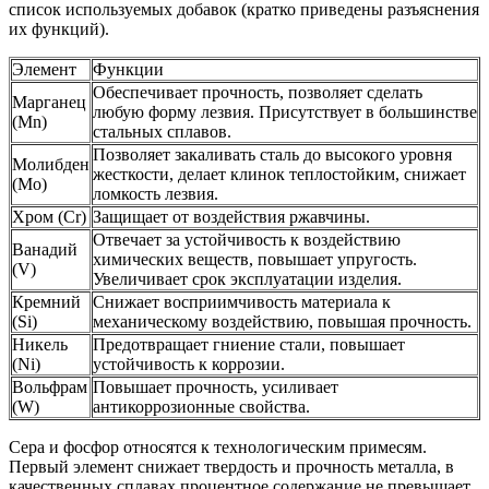
список используемых добавок (кратко приведены разъяснения
их функций).
Элемент
Функции
Обеспечивает прочность, позволяет сделать
Марганец
любую форму лезвия. Присутствует в большинстве
(Mn)
стальных сплавов.
Позволяет закаливать сталь до высокого уровня
Молибден
жесткости, делает клинок теплостойким, снижает
(Mo)
ломкость лезвия.
Хром (Cr)
Защищает от воздействия ржавчины.
Отвечает за устойчивость к воздействию
Ванадий
химических веществ, повышает упругость.
(V)
Увеличивает срок эксплуатации изделия.
Кремний
Снижает восприимчивость материала к
(Si)
механическому воздействию, повышая прочность.
Никель
Предотвращает гниение стали, повышает
(Ni)
устойчивость к коррозии.
Вольфрам
Повышает прочность, усиливает
(W)
антикоррозионные свойства.
Сера и фосфор относятся к технологическим примесям.
Первый элемент снижает твердость и прочность металла, в
качественных сплавах процентное содержание не превышает