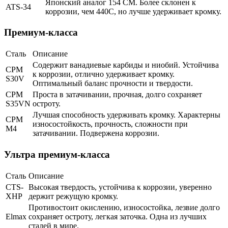
Японский аналог 154 СМ. Более склонен к
ATS-34
коррозии, чем 440С, но лучше удерживает кромку.
Премиум-класса
Сталь
Описание
Содержит ванадиевые карбиды и ниобий. Устойчива
CPM
к коррозии, отлично удерживает кромку.
S30V
Оптимальный баланс прочности и твердости.
CPM
Проста в затачивании, прочная, долго сохраняет
S35VN
остроту.
Лучшая способность удерживать кромку. Характерны
CPM
износостойкость, прочность, сложности при
M4
затачивании. Подвержена коррозии.
Ультра премиум-класса
Сталь
Описание
CTS-
Высокая твердость, устойчива к коррозии, уверенно
XHP
держит режущую кромку.
Противостоит окислению, износостойка, лезвие долго
Elmax
сохраняет остроту, легкая заточка. Одна из лучших
сталей в мире.