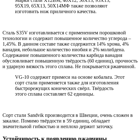
Марки стали Х12ВМ, 40Х12, 50Х13, 95Х13,
95Х19, 65Х13, 50Х14МФ также позволяют
изготовить нож приличного качества.
Сталь S35V изготавливается с применением порошковой
технологии и содержит повышенное количество углерода –
1,45%. В данном составе также содержится 14% хрома, 4%
ванадия, небольшое количество ниобия и 2% молибдена.
Содержание повышенного количества карбида ванадия
обусловливает повышенную твёрдость (60 единиц), прочность
и ударную вязкость этого сплава. Не покрывается ржавчиной.
VG-10 содержит примеси на основе кобальта. Этот
сорт стали применяется также для изготовления
быстрорежущих конических свёрл. Твёрдость
этого сплава составляет 62 единицы.
Сорт стали Sandvik производится в Швеции, очень сложен в
закалке. Помимо твёрдости в 59 единиц, обладает
значительной гибкостью и неплохо держит заточку.
Устойчивость к появлению ржавчины