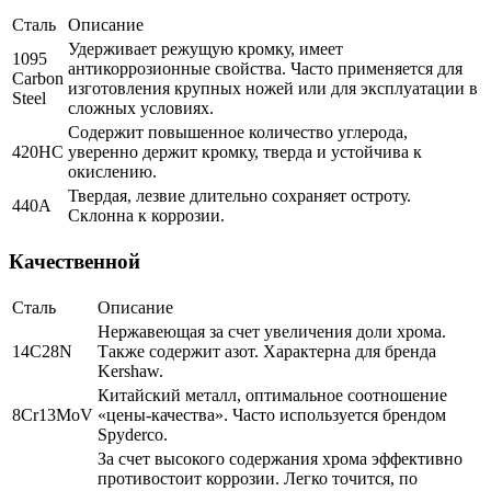
Сталь
Описание
Удерживает режущую кромку, имеет
1095
антикоррозионные свойства. Часто применяется для
Carbon
изготовления крупных ножей или для эксплуатации в
Steel
сложных условиях.
Содержит повышенное количество углерода,
420НС
уверенно держит кромку, тверда и устойчива к
окислению.
Твердая, лезвие длительно сохраняет остроту.
440А
Склонна к коррозии.
Качественной
Сталь
Описание
Нержавеющая за счет увеличения доли хрома.
14C28N
Также содержит азот. Характерна для бренда
Kershaw.
Китайский металл, оптимальное соотношение
8Cr13MoV
«цены-качества». Часто используется брендом
Spyderco.
За счет высокого содержания хрома эффективно
противостоит коррозии. Легко точится, по