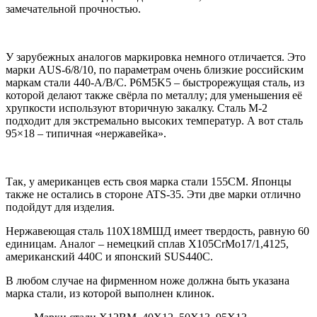
замечательной прочностью.
У зарубежных аналогов маркировка немного отличается. Это
марки AUS-6/8/10, по параметрам очень близкие российским
маркам стали 440-А/В/С. P6M5K5 – быстрорежущая сталь, из
которой делают также свёрла по металлу; для уменьшения её
хрупкости используют вторичную закалку. Сталь М-2
подходит для экстремально высоких температур. А вот сталь
95×18 – типичная «нержавейка».
Так, у американцев есть своя марка стали 155СМ. Японцы
также не остались в стороне ATS-35. Эти две марки отлично
подойдут для изделия.
Нержавеющая сталь 110Х18МШД имеет твердость, равную 60
единицам. Аналог – немецкий сплав X105CrMo17/1,4125,
американский 440C и японский SUS440C.
В любом случае на фирменном ноже должна быть указана
марка стали, из которой выполнен клинок.