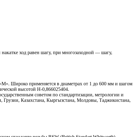
 накатке ход равен шагу, при многозаходной — шагу,
«М». Широко применяется в диаметрах от 1 до 600 мм и шагом
тической высотой Н-0,866025404.
сударственным советом по стандартизации, метрологии и
, Грузии, Казахстана, Кыргызстана, Молдовы, Таджикистана,
м стандарте резьбы BSW (British Standart Whitworth),