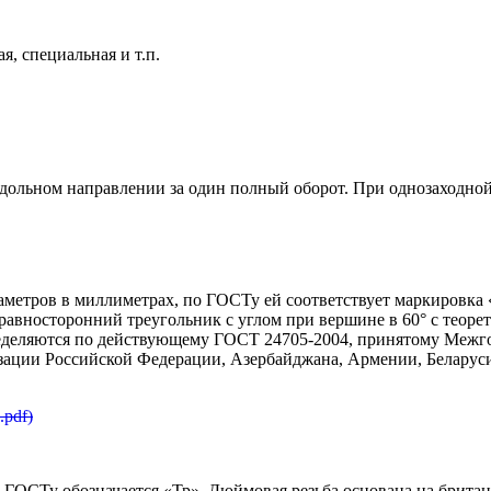
я, специальная и т.п.
одольном направлении за один полный оборот. При однозаходной
аметров в миллиметрах, по ГОСТу ей соответствует маркировка 
 равносторонний треугольник с углом при вершине в 60° c теоре
еделяются по действующему ГОСТ 24705-2004, принятому Межго
зации Российской Федерации, Азербайджана, Армении, Беларуси
.pdf)
ОСТу обозначается «Тр». Дюймовая резьба основана на британско