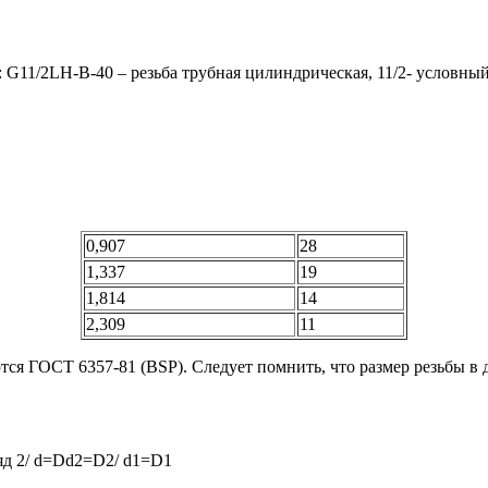
 G11/2LH-B-40 – резьба трубная цилиндрическая, 11/2- условный
0,907
28
1,337
19
1,814
14
2,309
11
я ГОСТ 6357-81 (BSP). Следует помнить, что размер резьбы в д
Ряд 2/ d=Dd2=D2/ d1=D1