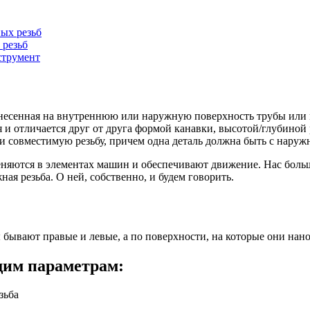
ных резьб
 резьб
струмент
анесенная на внутреннюю или наружную поверхность трубы или 
 и отличается друг от друга формой канавки, высотой/глубиной
 совместимую резьбу, причем одна деталь должна быть с наружно
няются в элементах машин и обеспечивают движение. Нас больш
ная резьба. О ней, собственно, и будем говорить.
ы бывают правые и левые, а по поверхности, на которые они на
щим параметрам:
зьба