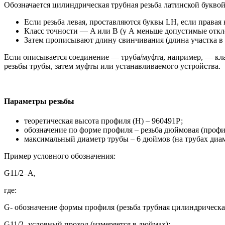
Обозначается цилиндрическая трубная резьба латинской буквой 
Если резьба левая, проставляются буквы LH, если правая 
Класс точности — A или B (у А меньше допустимые отклон
Затем прописывают длину свинчивания (длина участка в 
Если описывается соединение — труба/муфта, например, — клас
резьбы трубы, затем муфты или устанавливаемого устройства.
Параметры резьбы
теоретическая высота профиля (Н) – 960491Р;
обозначение по форме профиля – резьба дюймовая (профи
максимальный диаметр трубы – 6 дюймов (на трубах диам
Пример условного обозначения:
G11/2–А,
где:
G- обозначение формы профиля (резьба трубная цилиндрическа
G11/2- условный проход (измеряется в дюймах);