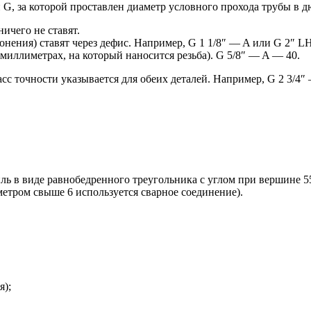
G, за которой проставлен диаметр условного прохода трубы в дю
ничего не ставят.
ения) ставят через дефис. Например, G 1 1/8″ — A или G 2″ LH
миллиметрах, на который наносится резьба). G 5/8″ — A — 40.
с точности указывается для обеих деталей. Например, G 2 3/4″
ль в виде равнобедренного треугольника с углом при вершине 55
етром свыше 6 используется сварное соединение).
я);