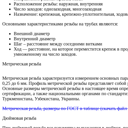
Расположение резьбы: наружная, внутренняя
Число заходов: однозаходная, многозаходная
Назначение: крепежная, крепежно-уплотнительная, ходова
Основными характеристиками резьбы на трубах являются:
Внешний диаметр
Внутренний диаметр
Шаг – расстояние между соседними витками
Ход — расстояние, на которое переместится крепеж в пр
умноженному на число заходов.
Метрическая резьба
Метрическая резьба характеризуется измерением основных пар
0,25 до 6 мм. Профиль метрической резьбы представляет собой
Основные размеры метрической резьбы в настоящее время опр
сертификации, а также национальными органами по стандарти
Туркменистана, Узбекистана, Украины.
Метрическая резьба, размеры по ГОСТ в таблице (скачать файл 
Дюймовая резьба
При дюймовой резьбе все параметры выражаются в дюймах, по Г