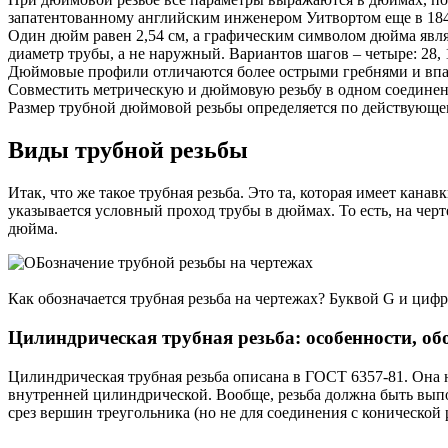
запатентованному английским инженером Уитвортом еще в 1841 го
Один дюйм равен 2,54 см, а графическим символом дюйма являе
диаметр трубы, а не наружный. Вариантов шагов – четыре: 28, 
Дюймовые профили отличаются более острыми гребнями и впад
Совместить метрическую и дюймовую резьбу в одном соединен
Размер трубной дюймовой резьбы определяется по действующ
Виды трубной резьбы
Итак, что же такое трубная резьба. Это та, которая имеет кан
указывается условный проход трубы в дюймах. То есть, на черте
дюйма.
Как обозначается трубная резьба на чертежах? Буквой G и ци
Цилиндрическая трубная резьба: особенности, об
Цилиндрическая трубная резьба описана в ГОСТ 6357-81. Она
внутренней цилиндрической. Вообще, резьба должна быть выпо
срез вершин треугольника (но не для соединения с конической 