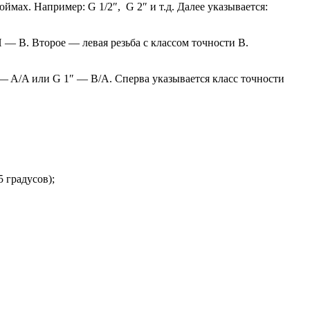
ймах. Например: G 1/2″, G 2″ и т.д. Далее указывается:
 — B. Второе — левая резьба с классом точности B.
 — A/A или G 1″ — B/A. Сперва указывается класс точности
 градусов);