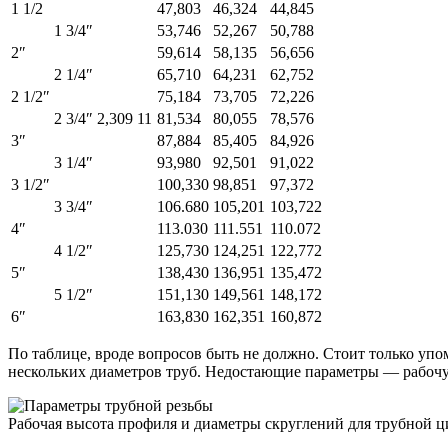
1 1/2
47,803
46,324
44,845
1 3/4″
53,746
52,267
50,788
2″
59,614
58,135
56,656
2 1/4″
65,710
64,231
62,752
2 1/2″
75,184
73,705
72,226
2 3/4″
2,309
11
81,534
80,055
78,576
3″
87,884
85,405
84,926
3 1/4″
93,980
92,501
91,022
3 1/2″
100,330
98,851
97,372
3 3/4″
106.680
105,201
103,722
4″
113.030
111.551
110.072
4 1/2″
125,730
124,251
122,772
5″
138,430
136,951
135,472
5 1/2″
151,130
149,561
148,172
6″
163,830
162,351
160,872
По таблице, вроде вопросов быть не должно. Стоит только упо
нескольких диаметров труб. Недостающие параметры — рабочу
Рабочая высота профиля и диаметры скруглений для трубной 