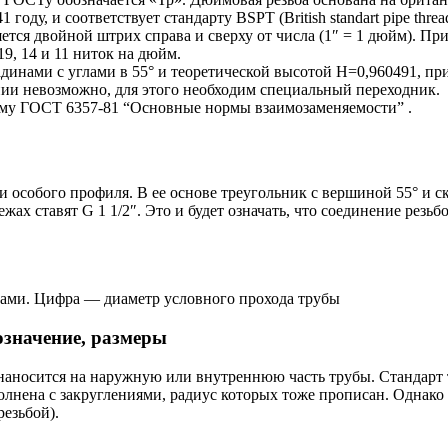
ду, и соответствует стандарту BSPT (British standart pipe thread
тся двойной штрих справа и сверху от числа (1″ = 1 дюйм). Пр
19, 14 и 11 ниток на дюйм.
инами с углами в 55° и теоретической высотой Н=0,960491, пр
ии невозможно, для этого необходим специальный переходник.
ему ГОСТ 6357-81 “Основные нормы взаимозаменяемости” .
авки особого профиля. В ее основе треугольник с вершиной 55° и
жах ставят G 1 1/2″. Это и будет означать, что соединение резьб
фрами. Цифра — диаметр условного прохода трубы
означение, размеры
 наносится на наружную или внутреннюю часть трубы. Стандарт
лнена с закруглениями, радиус которых тоже прописан. Однако
резьбой).