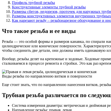
Профиль трубной резьбы
Конструктивные элементы трубной резьбы
Размеры сбегов, недорезов, проточек для наружных труб
Размеры конструктивных элементов внутренних трубных
Как нарезают резьбу – резьбонарезное оборудование и ин
Что такое резьба и ее виды
Резьба — это особой формы и размеров канавка, по спирали н
цилиндрические или конические поверхности. Характеризуется
чтобы соединить две детали, они должны иметь одинаковую или
Вообще, резьбы делят на крепежные и ходовые. Ходовые приме
сталкиваемся в процессе ремонта и стройки. Это как раз крепеж
Виды резьбы по направлению витков и поверхности
Еще стоит знать, что по направлению нанесения витков, резьб
Трубная резьба различается по следую
Система измерения диаметра: метрическая и дюймовая ре
Направление резьбы: правая, левая