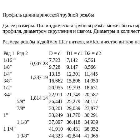
Профиль цилиндрической трубной резьбы
Далее размеры. Цилиндрическая трубная резьба может быть н
профиля, диаметром скругления и шагом. Диаметры и количест
Размера резьбы в дюймах Шаг витков, ммКоличество витков н
Ряд 1
Ряд 2
D = d
D1 = d1
D2 = d2
1/16 “
7,723
7,142
6,561
0,907
28
1/8″
9.728
9.147
8,566
1/4″
13,15
12,301
11,445
1,337
19
3/8″
16,662
15,806
14,950
1/2″
20,955
19,793
18,631
3/4″
22,911
21,749
20,587
1,814
14
5/8″
26,441
25,279
24,117
7/8″
30,201
29,039
27,877
1″
33,249
31,770
30,291
1 1/8″
37,897
36,418
34,939
1 1/4″
41,910
40,431
38,952
1 3/8″
44,323
42,844
41,365