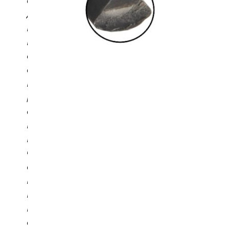
о
д
ы
н
е
о
г
р
а
н
и
ч
е
н
ы
в
о